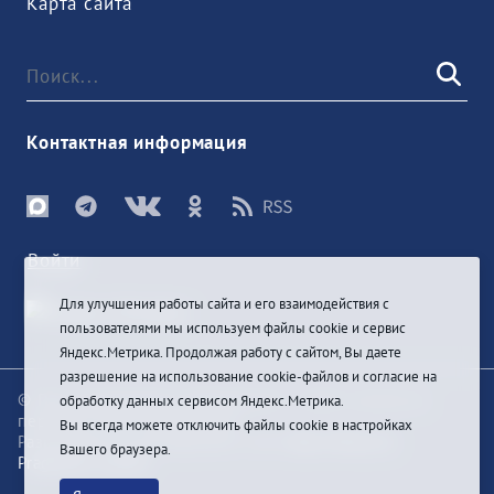
Карта сайта
Контактная информация
Войти
Для улучшения работы сайта и его взаимодействия с
пользователями мы используем файлы cookie и сервис
Яндекс.Метрика. Продолжая работу с сайтом, Вы даете
разрешение на использование cookie-файлов и согласие на
© При цитировании информации с сайта ссылка на
обработку данных сервисом Яндекс.Метрика.
первоисточник обязательна
Вы всегда можете отключить файлы cookie в настройках
Разработка и техподдержка сайта
Bars-Penza &
Вашего браузера.
Pragmatic Studio