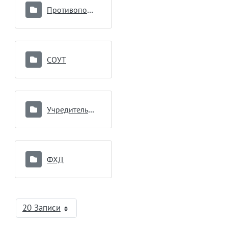
Противопоказания к донорству
СОУТ
Учредительные документы
ФХД
20 Записи
На страницу