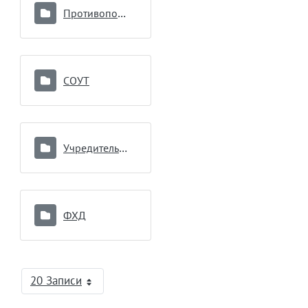
Противопоказания к донорству
СОУТ
Учредительные документы
ФХД
20 Записи
На страницу