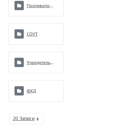
Противопоказания к донорству
СОУТ
Учредительные документы
ФХД
20 Записи
На страницу