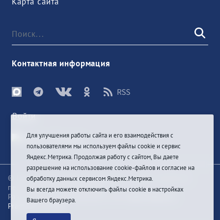
Карта сайта
Контактная информация
Войти
Для улучшения работы сайта и его взаимодействия с
пользователями мы используем файлы cookie и сервис
Яндекс.Метрика. Продолжая работу с сайтом, Вы даете
разрешение на использование cookie-файлов и согласие на
© При цитировании информации с сайта ссылка на
обработку данных сервисом Яндекс.Метрика.
первоисточник обязательна
Вы всегда можете отключить файлы cookie в настройках
Разработка и техподдержка сайта
Bars-Penza &
Вашего браузера.
Pragmatic Studio