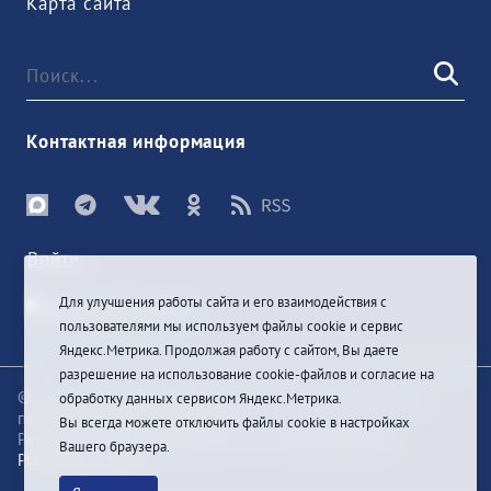
Карта сайта
Контактная информация
Войти
Для улучшения работы сайта и его взаимодействия с
пользователями мы используем файлы cookie и сервис
Яндекс.Метрика. Продолжая работу с сайтом, Вы даете
разрешение на использование cookie-файлов и согласие на
© При цитировании информации с сайта ссылка на
обработку данных сервисом Яндекс.Метрика.
первоисточник обязательна
Вы всегда можете отключить файлы cookie в настройках
Разработка и техподдержка сайта
Bars-Penza &
Вашего браузера.
Pragmatic Studio