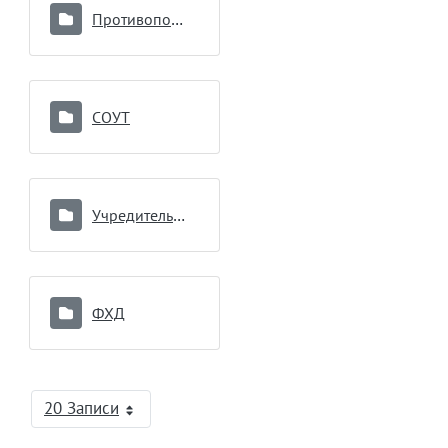
Противопоказания к донорству
СОУТ
Учредительные документы
ФХД
20 Записи
На страницу