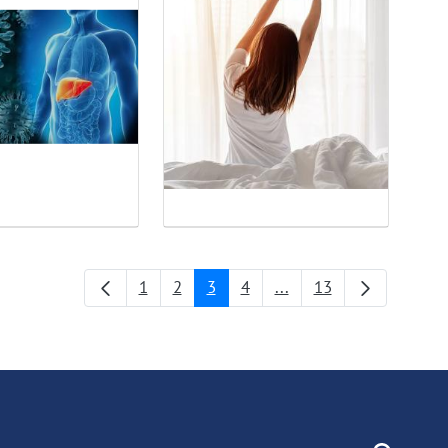
1
2
3
4
...
13
Страница
Страница
Страница
Страница
Промежуточные стра
Страница