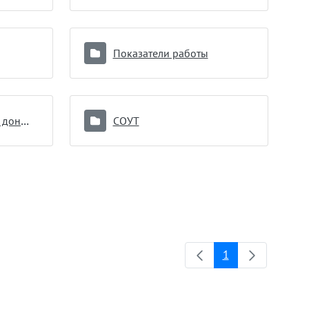
Показатели работы
Противопоказания к донорству
СОУТ
1
Страница