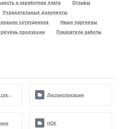
ность и заработная плата
Отзывы
Учредительные документы
ликации сотрудников
Наши партнеры
еречень продукции
Показатели работы
Главный внештатный специалист
Диспансеризация
ники
НОК