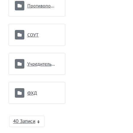
Противопоказания к донорству
СОУТ
Учредительные документы
ФХД
40 Записи
На страницу