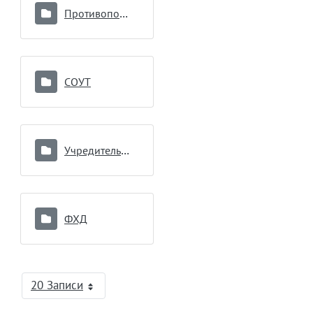
Противопоказания к донорству
СОУТ
Учредительные документы
ФХД
20 Записи
На страницу