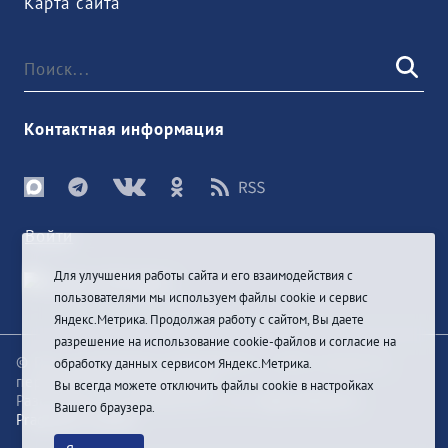
Карта сайта
Контактная информация
Войти
Для улучшения работы сайта и его взаимодействия с
пользователями мы используем файлы cookie и сервис
Яндекс.Метрика. Продолжая работу с сайтом, Вы даете
разрешение на использование cookie-файлов и согласие на
© При цитировании информации с сайта ссылка на
обработку данных сервисом Яндекс.Метрика.
первоисточник обязательна
Вы всегда можете отключить файлы cookie в настройках
Разработка и техподдержка сайта
Bars-Penza &
Вашего браузера.
Pragmatic Studio