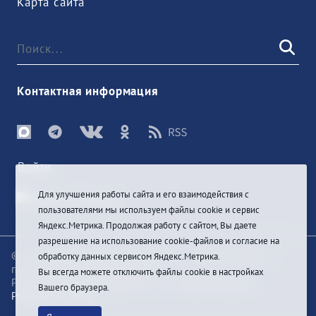
Карта сайта
Контактная информация
Войти
Для улучшения работы сайта и его взаимодействия с
пользователями мы используем файлы cookie и сервис
Яндекс.Метрика. Продолжая работу с сайтом, Вы даете
разрешение на использование cookie-файлов и согласие на
© При цитировании информации с сайта ссылка на
обработку данных сервисом Яндекс.Метрика.
первоисточник обязательна
Вы всегда можете отключить файлы cookie в настройках
Разработка и техподдержка сайта
Bars-Penza &
Вашего браузера.
Pragmatic Studio