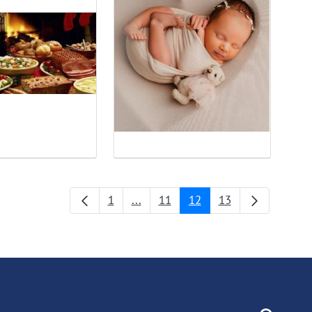
1
...
11
12
13
Страница
Промежуточные страницы
Страница
Страница
Страница