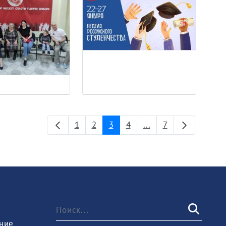
1
2
3
4
...
7
Страница
Страница
Страница
Страница
Промежуточные стр
Страница
ние