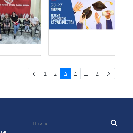
1
2
3
4
...
7
Страница
Страница
Страница
Страница
Промежуточные стр
Страница
ние