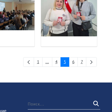
1
...
4
5
6
7
Страница
Промежуточные страницы
Страница
Страница
Страница
Страница
ние