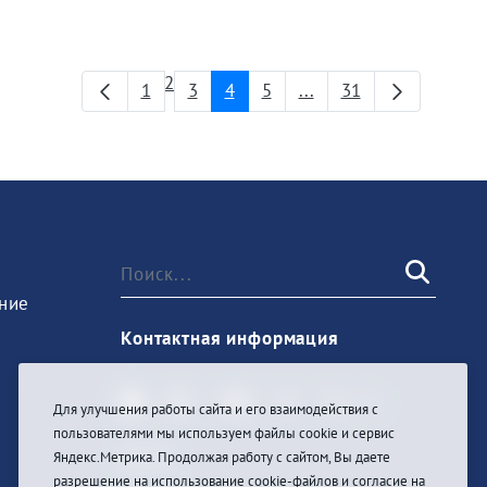
Страница
2
1
3
4
5
...
31
Страница
Страница
Страница
Страница
Промежуточные стра
Страница
ние
Контактная информация
Для улучшения работы сайта и его взаимодействия с
пользователями мы используем файлы cookie и сервис
Войти
Яндекс.Метрика. Продолжая работу с сайтом, Вы даете
разрешение на использование cookie-файлов и согласие на