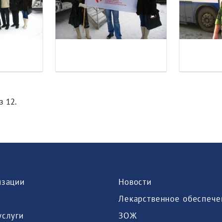
з 12.
изации
Новости
Лекарственное обеспече
услуги
ЗОЖ