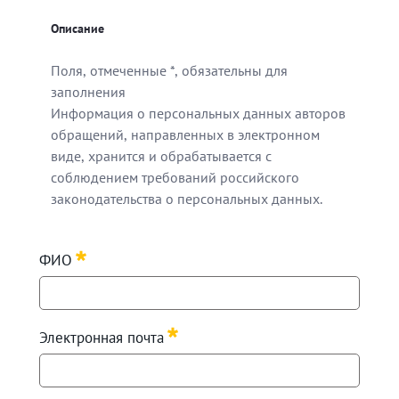
Описание
Поля, отмеченные *, обязательны для
заполнения
Информация о персональных данных авторов
обращений, направленных в электронном
виде, хранится и обрабатывается с
соблюдением требований российского
законодательства о персональных данных.
Поля, отмеченные *, обязательны для заполнения
ФИО
Информация о персональных данных авторов обращен
Требуется
Электронная почта
Требуется