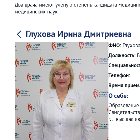
Два врача имеют ученую степень кандидата медицинс
медицинских наук.
Глухова Ирина Дмитриевна
ФИО:
Глухов
Должность:
Б
Специальнос
Телефон:
Время прием
О себе:
Образование 
Свидетельств
г., высшая к