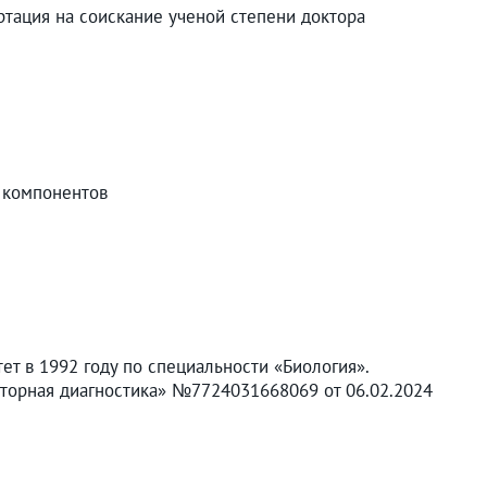
ртация на соискание ученой степени доктора
е компонентов
ет в 1992 году по специальности «Биология».
торная диагностика» №7724031668069 от 06.02.2024