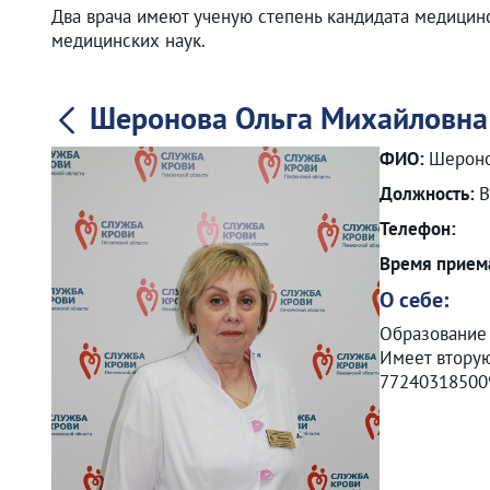
Два врача имеют ученую степень кандидата медицинс
медицинских наук.
Шеронова Ольга Михайловна
ФИО:
Шероно
Должность:
В
Телефон:
Время прием
О себе:
Образование 
Имеет вторую
772403185009