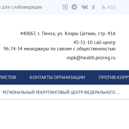
я для слабовидящих
440067, г. Пенза, ул. Клары Цеткин, стр. 41А
45-51-10 call-центр
96-74-34 менеджеры по связям с общественностью
ospk@health.pnzreg.ru
ЛИСТОВ
КОНТАКТЫ ОРГАНИЗАЦИИ
ПРОТИВ КОР
РЕГИОНАЛЬНЫЙ РЕКРУТИНГОВЫЙ ЦЕНТР ФЕДЕРАЛЬНОГО РЕГИСТРА ДОНОРОВ КОСТНОГО МОЗГА И ГЕМОПОЭТИЧЕСКИХ СТВОЛОВЫХ КЛЕТОК НАЧАЛ ФУНКЦИОНИРОВАТЬ В ПЕНЗЕНСКОМ ОБЛАСТНОМ КЛИНИЧЕСКОМ ЦЕНТРЕ КРОВИ