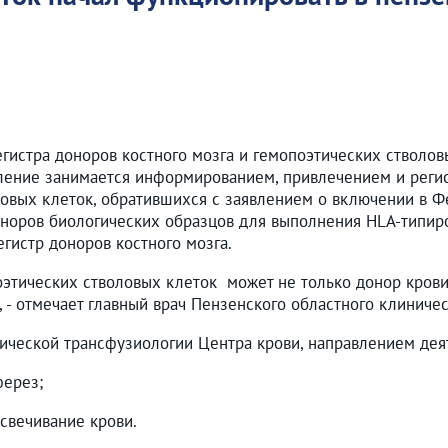
гистра доноров костного мозга и гемопоэтических стволо
ление занимается информированием, привлечением и регис
ловых клеток, обратившихся с заявлением о включении в Ф
оноров биологических образцов для выполнения HLA-типиро
гистр доноров костного мозга.
поэтических стволовых клеток может не только донор кров
 - отмечает главный врач Пензенского областного клиничес
нической трансфузиологии Центра крови, направлением дея
ферез;
освечивание крови.