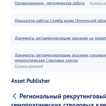
Организационно - методическая работа
[Скачать о
Показатели работы Служба крови Пензенской обла
Документы, регламентирующие оказание на терри
Документы, регламентирующие оказание специали
гемопоэтических стволовых клеток
[Скачать оригинал]
Asset Publisher
Региональный рекрутинговый
гемопоэтических стволовых кле