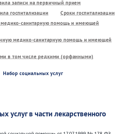
вила записи на первичный прием
ила госпитализации
Сроки госпитализации
ю медико-санитарную помощь и имеющей
вичную медико-санитарную помощь и имеющей
ми в том числе редкими (орфанными)
Набор социальных услуг
ых услуг в части лекарственного
ной социальной помощи» от 17.07.1999 № 178-ФЗ