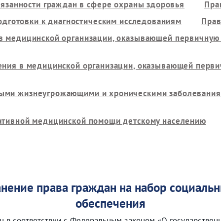
язанности граждан в сфере охраны здоровья
Пра
одготовки к диагностическим исследованиям
Прав
 в медицинской организации, оказывающей первичну
ления в медицинской организации, оказывающей пер
ыми жизнеугрожающими и хроническими заболевания
ативной медицинской помощи детскому населению
нение права граждан на набор социальн
обеспечения
ан в соответствии с Федеральным законом «О государствен