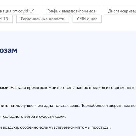
нация от covid-19
График выездов/приемов
Диспансериза
d-19
Региональные новости
СМИ о нас
розам
зами. Настало время вспомнить советы наших предков и современные
нить тепло лучше, чем одна толстая вещь. Термобелье и шерстяные н
 холодного ветра и сухости кожи.
м воздухе, особенно если чувствуете симптомы простуды.