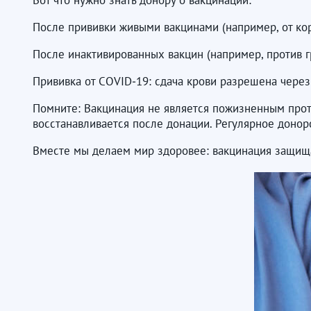
Вот что нужно знать донору о вакцинации:
После прививки живыми вакцинами (например, от кори
После инактивированных вакцин (например, против г
Прививка от COVID‑19: сдача крови разрешена через
Помните: Вакцинация не является пожизненным прот
восстанавливается после донации. Регулярное донорств
Вместе мы делаем мир здоровее: вакцинация защищае