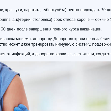
, краснухи, паротита, туберкулёза) нужно подождать 30 дн
риппа, дифтерии, столбняка) срок отвода короче — обычно 
 30 дней после завершения полного курса вакцинации.
ивопоказанием к донорству. Донорство крови не ослабляе
о может даже тренировать иммунную систему, поддерживая её в
т от инфекций, а донорство крови спасает жизни, когда э