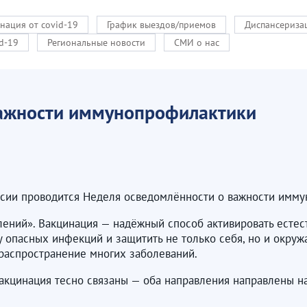
нация от covid-19
График выездов/приемов
Диспансериза
d-19
Региональные новости
СМИ о нас
важности иммунопрофилактики
сии проводится Неделя осведомлённости о важности имму
колений». Вакцинация — надёжный способ активировать ест
у опасных инфекций и защитить не только себя, но и окру
распространение многих заболеваний.
вакцинация тесно связаны — оба направления направлены н