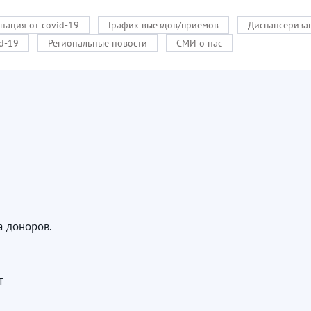
нация от covid-19
График выездов/приемов
Диспансериза
d-19
Региональные новости
СМИ о нас
а доноров.
ет