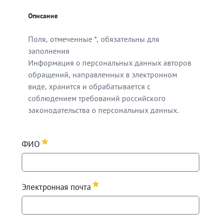
Описание
Поля, отмеченные *, обязательны для
заполнения
Информация о персональных данных авторов
обращений, направленных в электронном
виде, хранится и обрабатывается с
соблюдением требований российского
законодательства о персональных данных.
Поля, отмеченные *, обязательны для заполнения
ФИО
Информация о персональных данных авторов обращен
Required
Электронная почта
Required