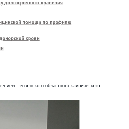
пу долгосрочного хранения
едицинской помощи по профилю
донорской крови
ии
лением Пензенского областного клинического