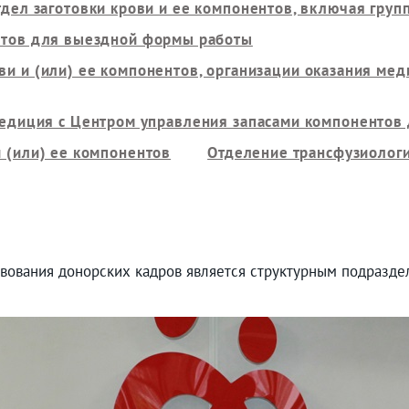
тдел заготовки крови и ее компонентов, включая груп
ентов для выездной формы работы
ви и (или) ее компонентов, организации оказания м
едиция с Центром управления запасами компонентов 
 (или) ее компонентов
Отделение трансфузиолог
вования донорских кадров является структурным подразде