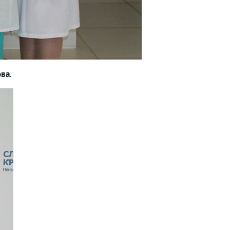
ова
.