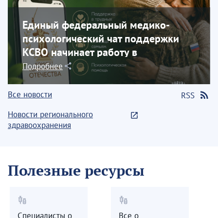
Единый федеральный медико-
психологический чат поддержки
КСВО начинает работу в
социальной сети...
Подробнее
Все новости
RSS
Новости регионального
здравоохранения
Полезные ресурсы
vaccines
vaccines
Специалисты о
Все о