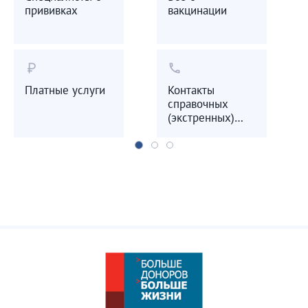
прививках
вакцинации
currency_ruble
call
Платные услуги
Контакты
справочных
(экстренных)
служб