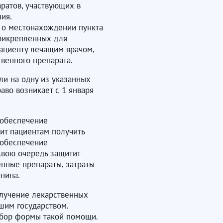
аратов, участвующих в
ия.
е о местонахождении пункта
прикрепленных для
пациенту лечащим врачом,
венного препарата.
ли на одну из указанных
раво возникает с 1 января
 обеспечение
т пациентам получить
 обеспечение
свою очередь защитит
енные препараты, затраты
нина.
олучение лекарственных
шим государством.
ыбор формы такой помощи.