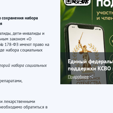
 сохранения набора
ия
алиды, дети-инвалиды и
льным законом «О
 № 178-ФЗ имеют право на
иде набора социальных
Единый федераль
горий набора социальных
поддержки КСВО н
Подробнее
репаратами,
ми лекарственными
необходимо обратиться в