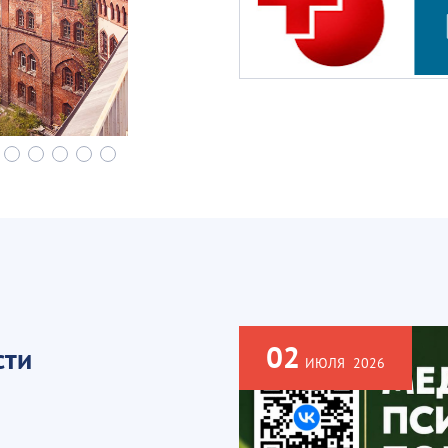
02
сти
ИЮЛЯ
2026