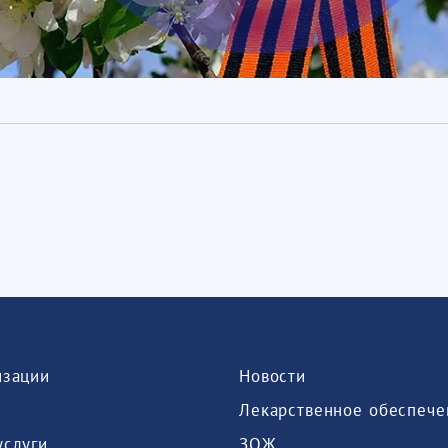
изации
Новости
Лекарственное обеспече
услуги
ЗОЖ