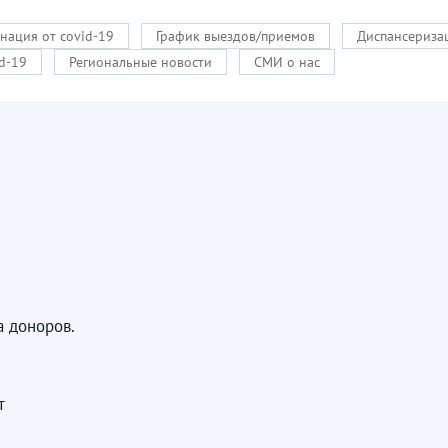
нация от covid-19
График выездов/приемов
Диспансериза
d-19
Региональные новости
СМИ о нас
а доноров.
ет