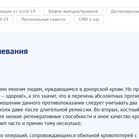
нация от covid-19
График выездов/приемов
Диспансериза
d-19
Региональные новости
СМИ о нас
левания
имо многим людям, нуждающимся в донорской крови. Но пр
 – здоров!», а это значит, что в перечень абсолютных про
тношении данного противопоказания следует учитывать два 
холи даже после длительной ремиссии. Во-вторых, костный
ее низкие регенеративные способности и иное качество кро
ют часто и причин тому несколько:
х операций, сопровождающихся обильной кровопотерей с 