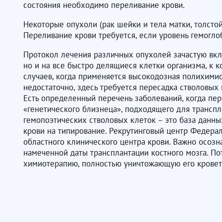
состояния необходимо переливание крови.
Некоторые опухоли (рак шейки и тела матки, толсто
Переливание крови требуется, если уровень гемогло
Протокол лечения различных опухолей зачастую вкл
но и на все быстро делящиеся клетки организма, к к
случаев, когда применяется высокодозная полихимио
недостаточно, здесь требуется пересадка стволовых 
Есть определенный перечень заболеваний, когда пер
«генетического близнеца», подходящего для транспла
гемопоэтических стволовых клеток – это база данны
крови на типирование. Рекрутинговый центр Федерал
областного клинического центра крови. Важно осозн
намеченной даты трансплантации костного мозга. По
химиотерапию, полностью уничтожающую его кроветв