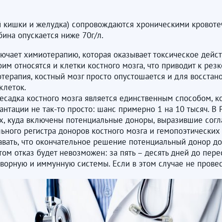
й кишки и желудка) сопровождаются хроническими кровотеч
бина опускается ниже 70г/л.
ючает химиотерапию, которая оказывает токсическое дейст
оим относятся и клетки костного мозга, что приводит к ре
терапия, костный мозг просто опустошается и для восста
клеток.
есадка костного мозга является единственным способом, к
нтации не так-то просто: шанс примерно 1 на 10 тысяч. В 
х, куда включены потенциальные доноры, выразившие согла
ьного регистра доноров костного мозга и гемопоэтических
авать, что окончательное решение потенциальный донор до
том отказ будет невозможен: за пять – десять дней до пер
орную и иммунную системы. Если в этом случае не провест