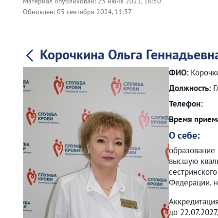
Материал опубликован:
23 июня 2021, 16:50
Обновлён:
05 сентября 2024, 11:37
Корочкина Ольга Геннадьевн
ФИО:
Корочк
Должность:
Г
Телефон:
Время прием
О себе:
образование 
высшую квали
сестринского
Федерации, н
Аккредитация
до 22.07.202