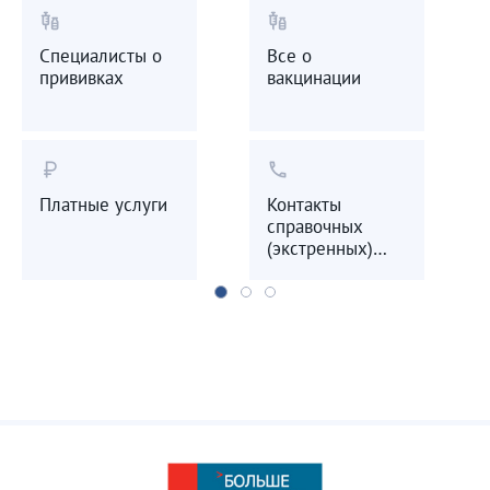
vaccines
vaccines
Специалисты о
Все о
прививках
вакцинации
currency_ruble
call
Платные услуги
Контакты
справочных
(экстренных)
служб