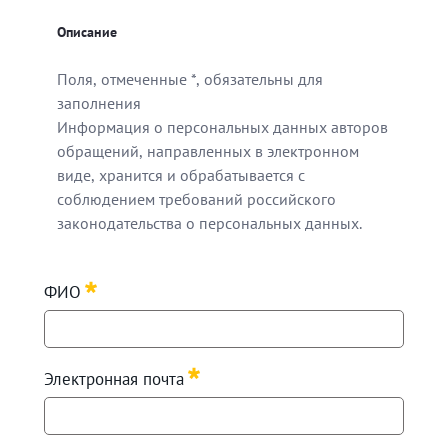
Описание
Поля, отмеченные *, обязательны для
заполнения
Информация о персональных данных авторов
обращений, направленных в электронном
виде, хранится и обрабатывается с
соблюдением требований российского
законодательства о персональных данных.
Поля, отмеченные *, обязательны для заполнения
ФИО
Информация о персональных данных авторов обращен
Требуется
Электронная почта
Требуется