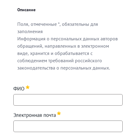
Описание
Поля, отмеченные *, обязательны для
заполнения
Информация о персональных данных авторов
обращений, направленных в электронном
виде, хранится и обрабатывается с
соблюдением требований российского
законодательства о персональных данных.
Поля, отмеченные *, обязательны для заполнения
ФИО
Информация о персональных данных авторов обращен
Требуется
Электронная почта
Требуется