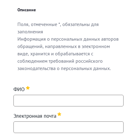
Описание
Поля, отмеченные *, обязательны для
заполнения
Информация о персональных данных авторов
обращений, направленных в электронном
виде, хранится и обрабатывается с
соблюдением требований российского
законодательства о персональных данных.
Поля, отмеченные *, обязательны для заполнения
ФИО
Информация о персональных данных авторов обращен
Требуется
Электронная почта
Требуется